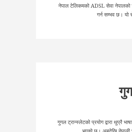
नेपाल टेलिकमको ADSL सेवा नेपालको सबैभ
गर्न सम्भव छ। यो 
गु
गुगल ट्रान्स्लेटको प्रयोग द्वारा थुप्रै 
भ​एको छ। अबदेखि नेपाली भा