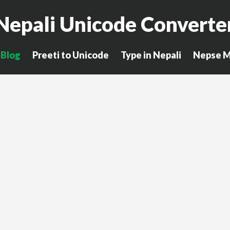
Nepali Unicode Converte
Blog
Preeti to Unicode
Type in Nepali
Nepse M